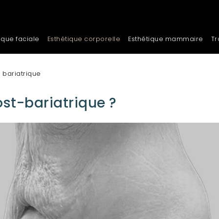
ique faciale
Esthétique corporelle
Esthétique mammaire
Tr
e bariatrique
ost-bariatrique ?