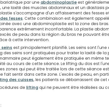
bariatrique par une
abdominoplastie
est généralemen
 une laxité des muscles abdominaux et un diastasis 
plastie s'accompagne d'un affaissement des fesses et 
g des fesses
. Cette combinaison est également appelée 
mbinée avec une abdominoplastie est la zone des bras. 
pparence extrêmement inconfortable. La plastie abdo
L'excès de peau dans la région du bras ne pouvant être
ce à cette intervention.
s seins
est principalement planifié. Les seins sont l'une
g des seins sont pratiquées pour traiter la laxité de la
ammaire peut également être pratiquée en même temps 
ité au cours de cette séance. Le lifting du dos est l'u
zones qui peut être traitée lors de cette séance est l
e fait sentir dans cette zone. L'excès de peau, en parti
fting des cuisses
, les patients se débarrassent de ce
procédures de
lifting
qui ne peuvent être réalisées au 
: