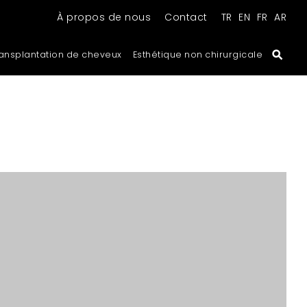
À propos de nous
Contact
TR
EN
FR
AR
ansplantation de cheveux
Esthétique non chirurgicale