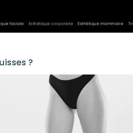
ique faciale
Esthétique corporelle
Esthétique mammaire
Tr
s
uisses ?