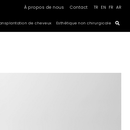
À propos de nous
Contact
TR
EN
FR
AR
ansplantation de cheveux
Esthétique non chirurgicale