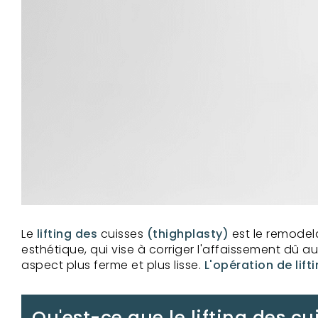
Le
lifting des
cuisses
(thighplasty)
est le remodela
esthétique, qui vise à corriger l'affaissement dû a
aspect plus ferme et plus lisse.
L'opération de lift
Qu'est-ce que le lifting des c