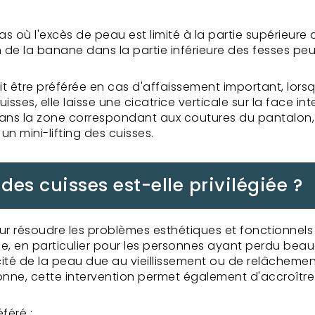
 cas où l'excès de peau est limité à la partie supérieure 
on de la banane dans la partie inférieure des fesses pe
oit être préférée en cas d'affaissement important, lor
 cuisses, elle laisse une cicatrice verticale sur la face
, dans la zone correspondant aux coutures du pantalon,
n mini-lifting des cuisses.
 des cuisses est-elle privilégiée ?
ur résoudre les problèmes esthétiques et fonctionnels 
cace, en particulier pour les personnes ayant perdu b
ticité de la peau due au vieillissement ou de relâchem
nne, cette intervention permet également d'accroître 
féré :