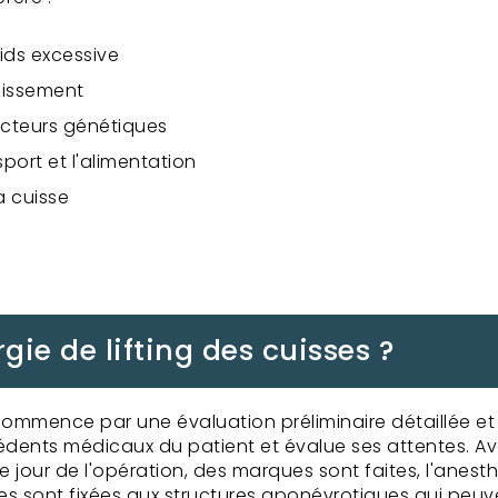
ids excessive
llissement
acteurs génétiques
port et l'alimentation
a cuisse
ie de lifting des cuisses ?
ommence par une évaluation préliminaire détaillée et
ents médicaux du patient et évalue ses attentes. Avan
 Le jour de l'opération, des marques sont faites, l'anes
s sont fixées aux structures aponévrotiques qui peuvent