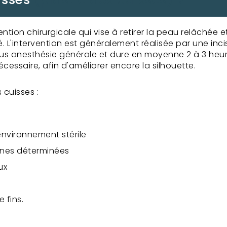
ention chirurgicale qui vise à retirer la peau relâchée 
é. L'intervention est généralement réalisée par une inc
ée sous anesthésie générale et dure en moyenne 2 à 3 heu
écessaire, afin d'améliorer encore la silhouette.
 cuisses :
environnement stérile
ones déterminées
ux
 fins.